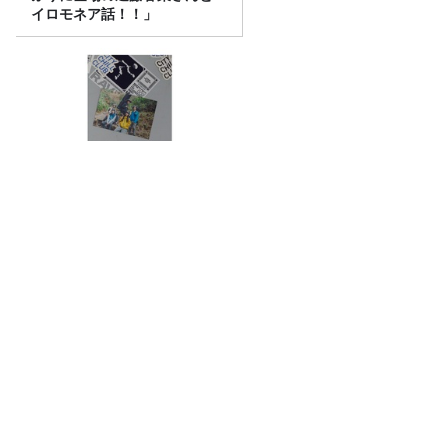
イロモネア話！！」
「CITY CHILL CLUB」8月5日
（水）のプレイリスト/ サイン
入りステッカープレゼント有
り
令和8年度「TBSこども音楽コンクー
ル」練馬地区大会レポート
【プレ金ナイト】なぜこれを？と問い、
そこから今を読み解いていく。