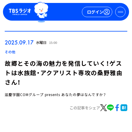
ログイン
マイページ
2025.09.17
水曜日
15:00
新規会員登録
ログイン
その他
故郷とその海の魅力を発信していく！ゲス
トは水族館・アクアリスト専攻の桑野雅由
さん！
滋慶学園COMグループ presents あなたの夢はなんですか？
今日の番組表
この記事をシェア
週間番組表
トピックス
TBS Podcast