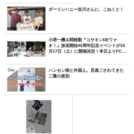
～ごきげんよう、ルンルン
～』8/9（日）16時放送
ダーリンハニー吉川さんに、こねくと！
小堺一機＆関根勤『コサキンDEワァ
オ！』放送開始45周年記念イベントが10
月17日（土）に開催決定！本日よりFC先
行受付スタート！
ハンセン病と外国人。見過ごされてきた
二重の差別