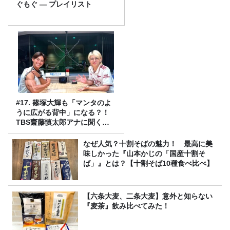
ぐもぐ ― プレイリスト
#17. 篠塚大輝も「マンタのよ
うに広がる背中」になる？！
TBS齋藤慎太郎アナに聞くメ
ンズフィジークの魅力！！
なぜ人気？十割そばの魅力！ 最高に美
味しかった『山本かじの「国産十割そ
ば」』とは？【十割そば10種食べ比べ】
【六条大麦、二条大麦】意外と知らない
『麦茶』飲み比べてみた！