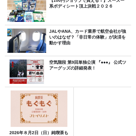
【100円ショップで買える！】スースー
系ボディシート頂上決戦２０２６
JALやANA、カード業界で航空会社が強
いのはなぜ？「非日常の体験」が決済を
動かす理由
空気階段 第9回単独公演 『●●●』 公式ツ
アーグッズの詳細発表！
2026年８月2日（日）純喫茶も