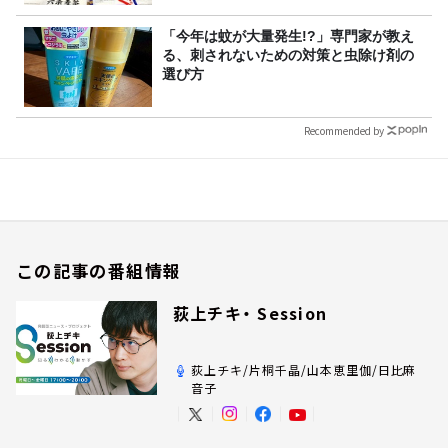
「今年は蚊が大量発生!?」専門家が教え
る、刺されないための対策と虫除け剤の
選び方
Recommended by
この記事の番組情報
荻上チキ・ Session
荻上チキ/片桐千晶/山本恵里伽/日比麻
音子