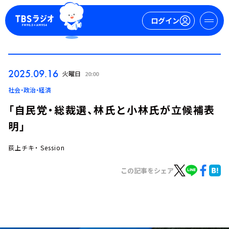
ログイン
マイページ
2025.09.16
火曜日
20:00
新規会員登録
ログイン
社会・政治・経済
「自民党・総裁選、林氏と小林氏が立候補表
明」
荻上チキ・ Session
この記事をシェア
今日の番組表
週間番組表
トピックス
TBS Podcast