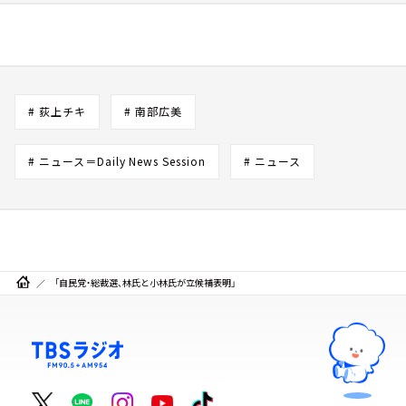
# 荻上チキ
# 南部広美
# ニュース＝Daily News Session
# ニュース
「自民党・総裁選、林氏と小林氏が立候補表明」