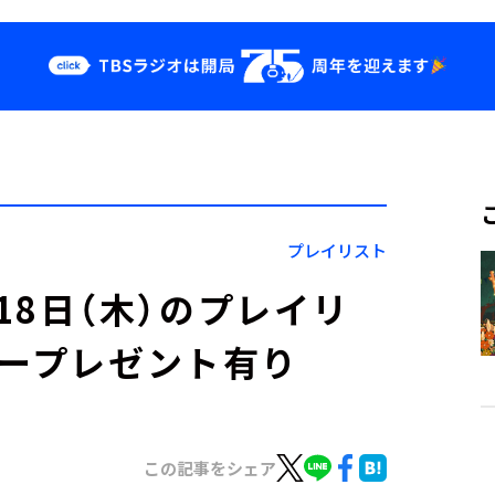
クス
イベント・グッ
ズ
st
YouTube
せ
会社情報
プレイリスト
」9月18日（木）のプレイリ
カープレゼント有り
この記事をシェア