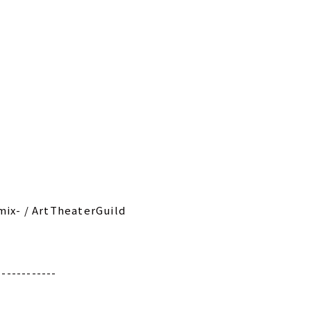
x- / ArtTheaterGuild
------------