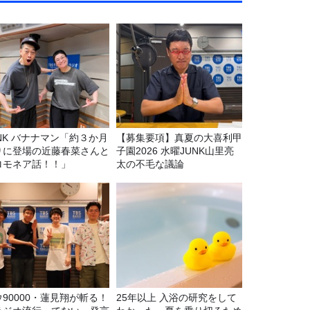
マン「約３か月
【募集要項】真夏の大喜利甲
りに登場の近藤春菜さんと
子園2026 水曜JUNK山里亮
ロモネア話！！」
太の不毛な議論
ウ90000・蓮見翔が斬る！
25年以上 入浴の研究をして