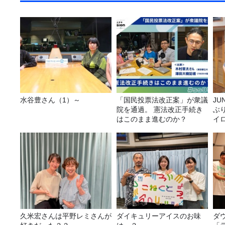
水谷豊さん（1）～
「国民投票法改正案」が衆議
JUNK バナナ
院を通過。 憲法改正手続き
ぶ
はこのまま進むのか？
イ
久米宏さんは平野レミさんが
ダイキュリーアイスのお味
ダ