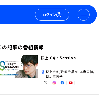
ログイン
この記事の番組情報
荻上チキ・ Session
荻上チキ/片桐千晶/山本恵里伽/
日比麻音子