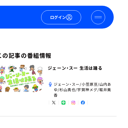
ログイン
この記事の番組情報
ジェーン・スー 生活は踊る
ジェーン・スー/小笠原亘/山内あ
ゆ/杉山真也/宇賀神メグ/堀井美
香