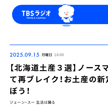
今日の番組表
トピッ
週間番組表
TBS
Podca
お知ら
2025.09.15
月曜日
16:00
【北海道土産３選】ノース
て再ブレイク！お土産の新
ぼう！
ジェーン・スー 生活は踊る