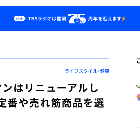
クス
イベント・グッ
ズ
st
YouTube
せ
会社情報
ライフスタイル・健康
マンはリニューアルし
定番や売れ筋商品を選