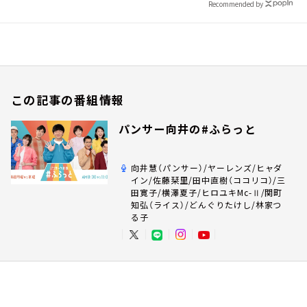
Recommended by
この記事の番組情報
パンサー向井の#ふらっと
向井慧（パンサー）/ヤーレンズ/ヒャダ
イン/佐藤栞里/田中直樹（ココリコ）/三
田寛子/横澤夏子/ヒロユキMc-Ⅱ/関町
知弘（ライス）/どんぐりたけし/林家つ
る子