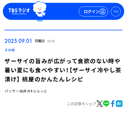
ログイン
マイページ
2025.09.01
月曜日
10:25
新規会員登録
ログイン
その他
ザーサイの旨みが広がって食欲のない時や
暑い夏にも食べやすい！【ザーサイ冷やし茶
漬け】 桃屋のかんたんレシピ
パンサー向井の#ふらっと
今日の番組表
この記事をシェア
週間番組表
トピックス
TBS Podcast