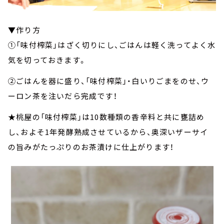
▼作り方
①「味付榨菜」はざく切りにし、ごはんは軽く洗ってよく水
気を切っておきます。
②ごはんを器に盛り、「味付榨菜」・白いりごまをのせ、ウ
ーロン茶を注いだら完成です！
★桃屋の「味付榨菜」は10数種類の香辛料と共に甕詰め
し、およそ1年発酵熟成させているから、奥深いザーサイ
の旨みがたっぷりのお茶漬けに仕上がります！