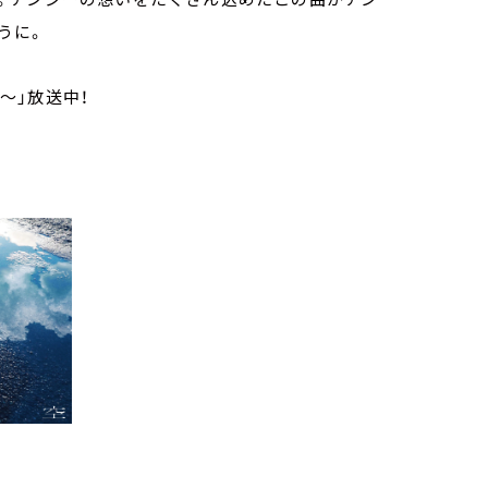
うに。
!～」放送中！