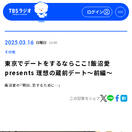
ログイン
マイページ
2025.03.16
日曜日
13:00
新規会員登録
ログイン
その他
東京でデートをするならここ！飯沼愛
presents 理想の蔵前デート～前編～
飯沼愛の「明日、恋するために…」
この記事をシェア
今日の番組表
週間番組表
トピックス
TBS Podcast