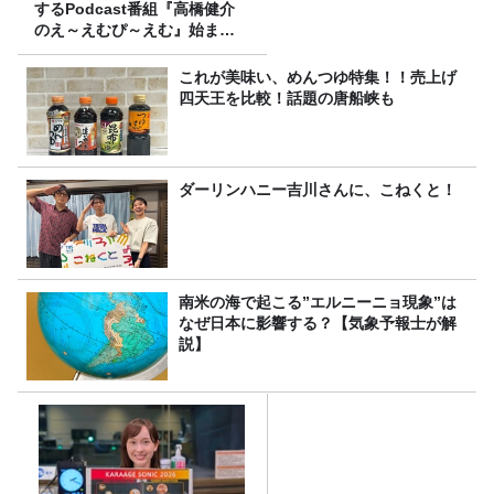
するPodcast番組『高橋健介
のえ～えむぴ～えむ』始まり
ます
これが美味い、めんつゆ特集！！売上げ
四天王を比較！話題の唐船峡も
ダーリンハニー吉川さんに、こねくと！
南米の海で起こる”エルニーニョ現象”は
なぜ日本に影響する？【気象予報士が解
説】