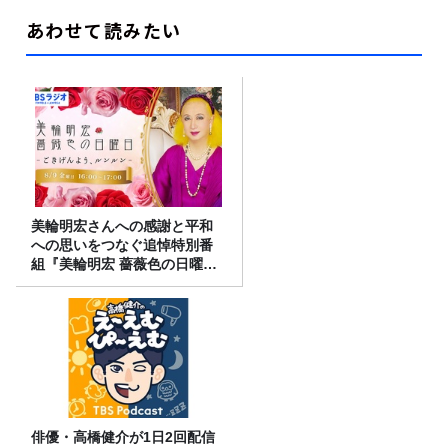
あわせて読みたい
美輪明宏さんへの感謝と平和
への思いをつなぐ追悼特別番
組『美輪明宏 薔薇色の日曜日
～ごきげんよう、ルンルン
～』8/9（日）16時放送
俳優・高橋健介が1日2回配信