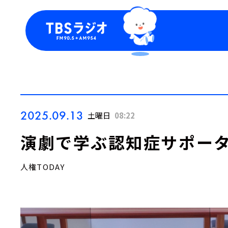
今日の番組表
トピッ
週間番組表
TBS
Podca
お知ら
2025.09.13
土曜日
08:22
演劇で学ぶ認知症サポー
人権TODAY