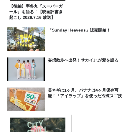
【後編】宇多丸『スーパーガ
ール』を語る！【映画評書き
起こし 2026.7.16 放送】
「Sunday Heavens」販売開始！
妄想散歩へ出発！サカイJr.が愛を語る
長ネギは1ヶ月、バナナは4ヶ月保存可
能！「アイラップ」を使った冷凍スゴ技