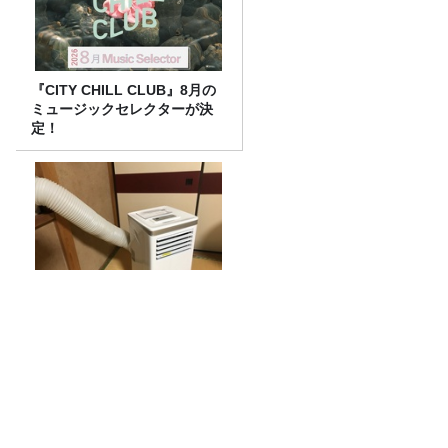
『CITY CHILL CLUB』8月の
ミュージックセレクターが決
定！
パリで40度超えの猛暑…なぜ
エアコン普及率は「1割」なの
か
鰻パクリ