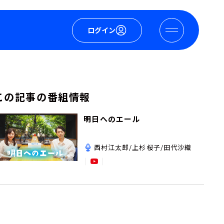
ログイン
この記事の番組情報
明日へのエール
西村江太郎/上杉桜子/田代沙織