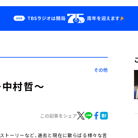
クス
イベント・グッ
ズ
st
YouTube
せ
会社情報
その他
～中村哲～
この記事をシェア
トストーリーなど、過去と現在に散らばる様々な言