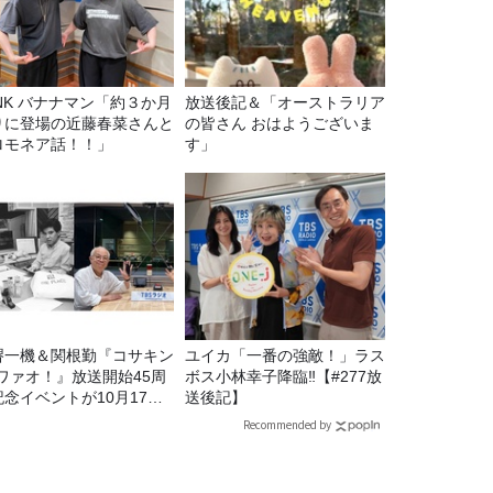
マン「約３か月
放送後記＆「オーストラリア
りに登場の近藤春菜さんと
の皆さん おはようございま
ロモネア話！！」
す」
堺一機＆関根勤『コサキン
ユイカ「一番の強敵！」ラス
Eワァオ！』放送開始45周
ボス小林幸子降臨‼【#277放
記念イベントが10月17日
送後記】
土）に開催決定！本日より
Recommended by
C先行受付スタート！