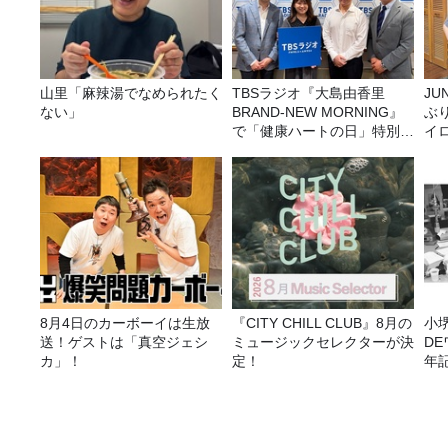
山里「麻辣湯でなめられたく
TBSラジオ『大島由香里
JUNK バナナ
ない」
BRAND-NEW MORNING』
ぶ
で「健康ハートの日」特別企
イ
画を8/10（月）に放送
8月4日のカーボーイは生放
『CITY CHILL CLUB』8月の
小
送！ゲストは「真空ジェシ
ミュージックセレクターが決
D
カ」！
定！
年
（
F