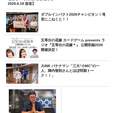
2026.6.18 放送】
ダブルインパクト2026チャンピオン！滝
音にこねくと！！
五等分の花嫁 カードゲーム presents ラ
ジオ『五等分の花嫁＊』 公開収録2026
開催決定！
JUNK バナナマン「三大“小MC”の一
人、陣内智則さんとほぼ同期トー
ク！！」