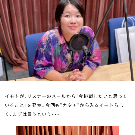
お知らせ
イベント・グッズ
YouTube
会社情報
イモトが、リスナーのメールから「今挑戦したいと思って
いること」を発表。今回も
“
カタチ
”
から入るイモトらし
く、まずは買うという・・・