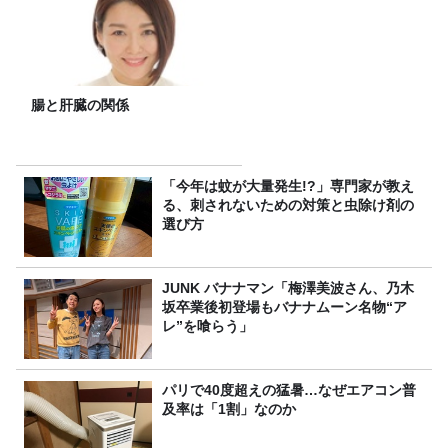
腸と肝臓の関係
「今年は蚊が大量発生!?」専門家が教え
る、刺されないための対策と虫除け剤の
選び方
JUNK バナナマン「梅澤美波さん、乃木
坂卒業後初登場もバナナムーン名物“ア
レ”を喰らう」
パリで40度超えの猛暑…なぜエアコン普
及率は「1割」なのか