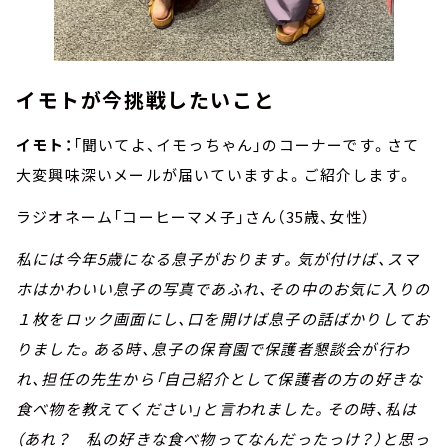
イモトが今挑戦したいこと
イモト：
「聞いてよ、イモっちゃん」のコーナーです。さて
大変興味深いメールが届いていますよ。ご紹介します。
ラジオネーム「コーヒーマメ子」さん（35歳、女性）
私には今年5歳になる息子がおります。気が付けば、スマ
ホはかわいい息子の写真であふれ、その中のお気に入りの
１枚をロック画面にし、口を開けば息子の話ばかりしてお
りました。ある時、息子の保育園で保護者懇談会が行わ
れ、担任の先生から「自己紹介として保護者の方の好きな
食べ物を教えてください」と言われました。その時、私は
（あれ？ 私の好きな食べ物ってなんだったっけ？）と思っ