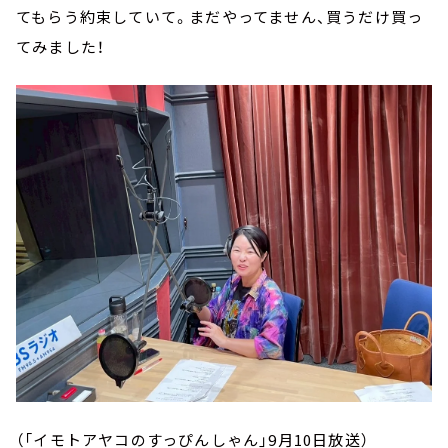
てもらう約束していて。まだやってません、買うだけ買っ
てみました！
（「イモトアヤコのすっぴんしゃん」
9
月
10
日放送）