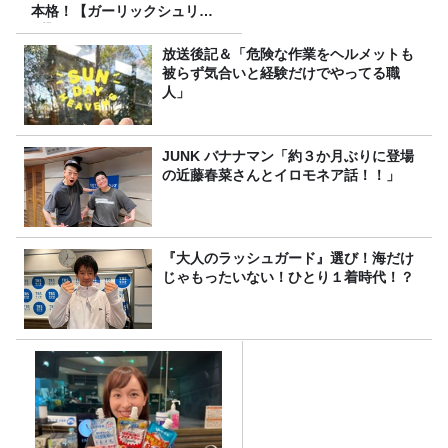
本格！【ガーリックシュリン
プ】 桃屋のかんたんレシピ
放送後記＆「危険な作業をヘルメットも
被らず気合いと経験だけでやってる職
人」
JUNK バナナマン「約３か月ぶりに登場
の近藤春菜さんとイロモネア話！！」
『大人のラッシュガード』選び！海だけ
じゃもったいない！ひとり１着時代！？