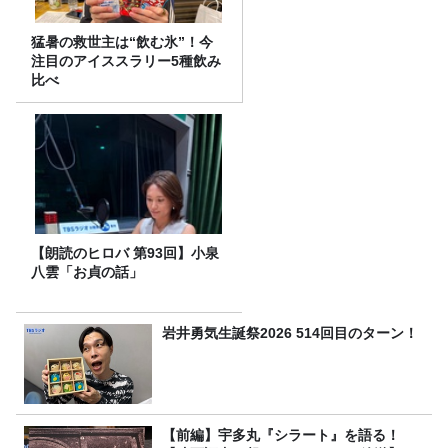
猛暑の救世主は“飲む氷”！今
注目のアイススラリー5種飲み
比べ
【朗読のヒロバ 第93回】小泉
八雲「お貞の話」
岩井勇気生誕祭2026 514回目のターン！
【前編】宇多丸『シラート』を語る！