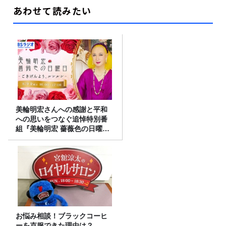
あわせて読みたい
美輪明宏さんへの感謝と平和
への思いをつなぐ追悼特別番
組『美輪明宏 薔薇色の日曜日
～ごきげんよう、ルンルン
～』8/9（日）16時放送
お悩み相談！ブラックコーヒ
ーを克服できた理由は？