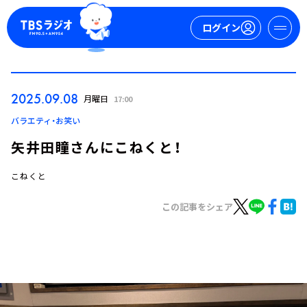
ログイン
マイページ
2025.09.08
月曜日
17:00
新規会員登録
ログイン
バラエティ・お笑い
矢井田瞳さんにこねくと！
こねくと
この記事をシェア
今日の番組表
週間番組表
トピックス
TBS Podcast