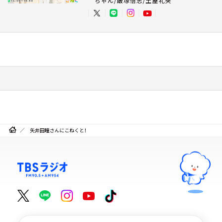
ちゃん/飯塚悟志/土屋礼央
矢井田瞳さんにこねくと！