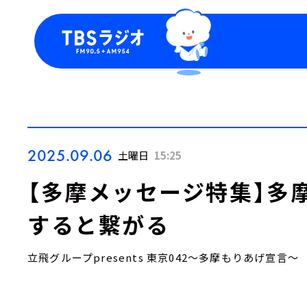
今日の番組表
トピッ
週間番組表
TBS
Podca
お知ら
2025.09.06
土曜日
15:25
【多摩メッセージ特集】多
すると繋がる
立飛グループpresents 東京042～多摩もりあげ宣言～