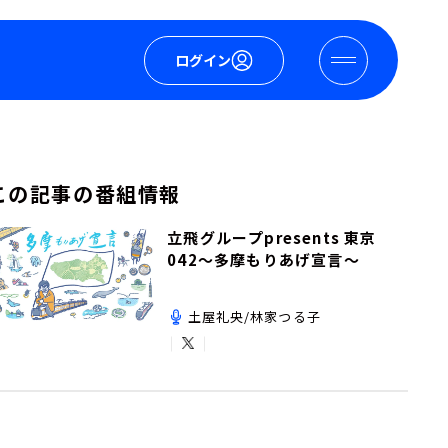
ログイン
この記事の番組情報
立飛グループpresents 東京
042～多摩もりあげ宣言～
土屋礼央/林家つる子