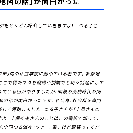
地図の話」が面白かった
ジをどんどん紹介していきますよ！ つる子さ
府中市」内の私立学校に勤めている者です。多摩地
ここで得たネタを職場や授業でも時々話題にして
されている回がありましたが、同僚の高校時代の同
図の話が面白かったです。私自身、社会科を専門
楽しく拝聴しました。つる子さんが「土屋さんの
すよ。土屋礼央さんのことはこの番組で知って、
ん全国つる浦々」ツアー、暑いけど頑張ってくだ