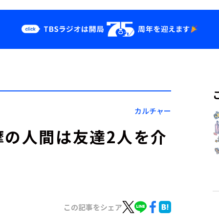
クス
イベント・グッ
ズ
st
YouTube
せ
会社情報
カルチャー
摩の人間は友達2人を介
この記事をシェア