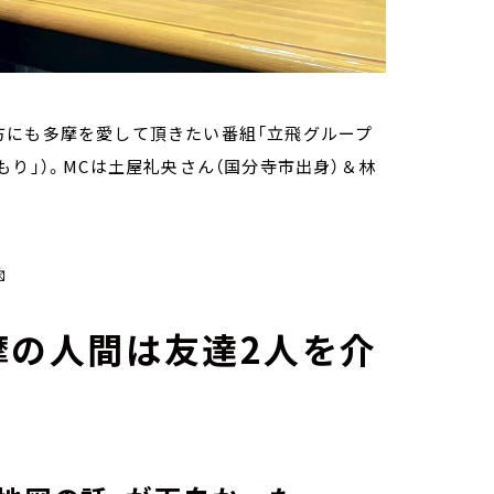
方にも多摩を愛して頂きたい番組「立飛グループ
たまもり」）。MCは土屋礼央さん（国分寺市出身）＆林

摩の人間は友達2人を介