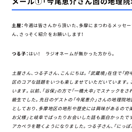
メール①「今尾恵介さん回の地理院
土屋：
今週は皆さんから頂いた、多摩にまつわるメッセー
ん、さっそく紹介をお願いします！
つる子：
はい！ ラジオネームが無かった方から。
土屋さん、つる子さん、こんにちは。「武蔵境」在住で「
区のコアな話題をいつも楽しませていただいています。
います。以前、「谷保」の方で「一橋大卒」でスナックを
級生でした。先日のゲストの「今尾恵介」さんの地理院地
としており、多摩地区の地形や歴史には興味があるので
お父様」と岐阜でばったりお会いした話も面白かったで
アカペラを聴くようになりました。つる子さん、「にっぽ