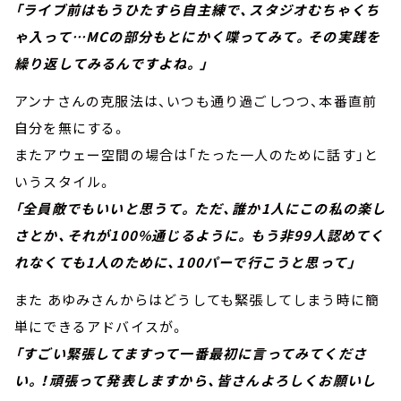
「ライブ前はもうひたすら自主練で、スタジオむちゃくち
ゃ入って…MCの部分もとにかく喋ってみて。その実践を
繰り返してみるんですよね。」
アンナさんの克服法は、いつも通り過ごしつつ、本番直前
自分を無にする。
またアウェー空間の場合は「たった一人のために話す」と
いうスタイル。
「全員敵でもいいと思うて。ただ、誰か1人にこの私の楽し
さとか、それが100%通じるように。もう非99人認めてく
れなくても1人のために、100パーで行こうと思って」
また あゆみさんからはどうしても緊張してしまう時に簡
単にできるアドバイスが。
「すごい緊張してますって一番最初に言ってみてくださ
い。！頑張って発表しますから、皆さんよろしくお願いし