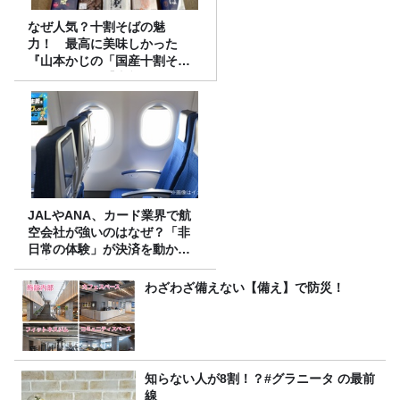
なぜ人気？十割そばの魅
力！ 最高に美味しかった
『山本かじの「国産十割そ
ば」』とは？【十割そば10種
食べ比べ】
JALやANA、カード業界で航
空会社が強いのはなぜ？「非
日常の体験」が決済を動かす
理由
わざわざ備えない【備え】で防災！
知らない人が8割！？#グラニータ の最前
線