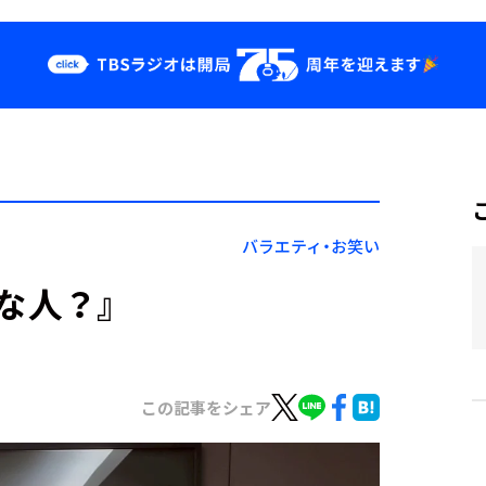
クス
イベント・グッ
ズ
st
YouTube
せ
会社情報
バラエティ・お笑い
な人？』
この記事をシェア