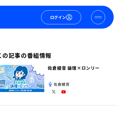
ログイン
この記事の番組情報
佐倉綾音 論理×ロンリー
佐倉綾音