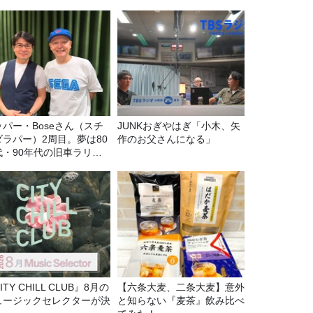
ッパー・Boseさん（スチ
JUNKおぎやはぎ「小木、矢
ダラパー）2周目。夢は80
作のお父さんになる」
代・90年代の旧車ラリ
！
ITY CHILL CLUB』8月の
【六条大麦、二条大麦】意外
ュージックセレクターが決
と知らない『麦茶』飲み比べ