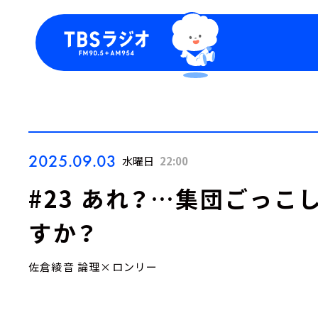
今日の番組表
トピッ
週間番組表
TBS
Podca
お知ら
2025.09.03
水曜日
22:00
#23 あれ？…集団ごっこ
すか？
佐倉綾音 論理×ロンリー