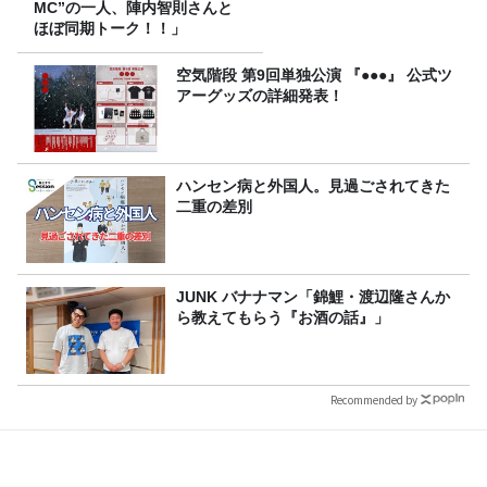
MC”の一人、陣内智則さんと
ほぼ同期トーク！！」
空気階段 第9回単独公演 『●●●』 公式ツ
アーグッズの詳細発表！
ハンセン病と外国人。見過ごされてきた
二重の差別
JUNK バナナマン「錦鯉・渡辺隆さんか
ら教えてもらう『お酒の話』」
Recommended by