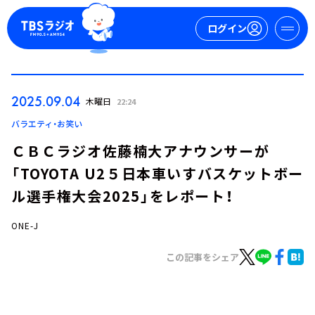
ログイン
マイページ
2025.09.04
木曜日
22:24
新規会員登録
ログイン
バラエティ・お笑い
ＣＢＣラジオ佐藤楠大アナウンサーが
「TOYOTA U2５日本車いすバスケットボー
ル選手権大会2025」をレポート！
ONE-J
今日の番組表
この記事をシェア
週間番組表
トピックス
TBS Podcast