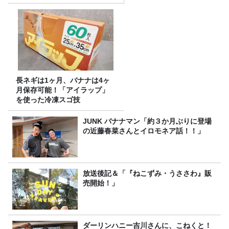
を8/10（月）に放送
長ネギは1ヶ月、バナナは4ヶ
月保存可能！「アイラップ」
を使った冷凍スゴ技
JUNK バナナマン「約３か月ぶりに登場
の近藤春菜さんとイロモネア話！！」
放送後記＆「『ねこずみ・うささわ』販
売開始！」
ダーリンハニー吉川さんに、こねくと！