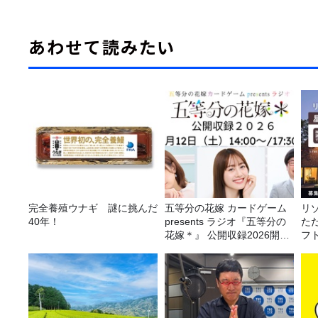
あわせて読みたい
完全養殖ウナギ 謎に挑んだ
五等分の花嫁 カードゲーム
リ
40年！
presents ラジオ『五等分の
た
花嫁＊』 公開収録2026開催
フ
決定！
に