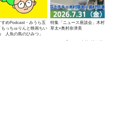
すめPodcast・みうら五
特集「ニュース座談会」木村
「もっちゅりんと映画ちい
草太×奥村奈津美
わ 人魚の島のひみつ」
Recommended by
にまつわる絵画をご紹介
TBSラジオ情報
TBSラジオ関連情報