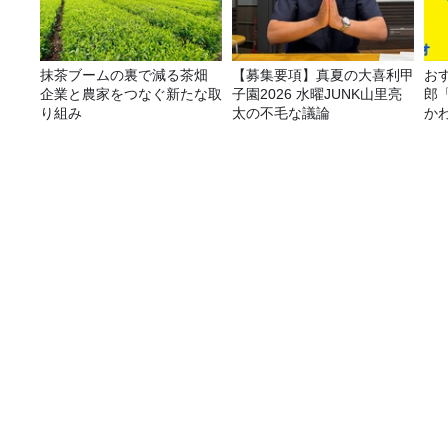
抹茶ブームの裏で減る茶畑
【募集要項】真夏の大喜利甲
おす
企業と農家をつなぐ新たな取
子園2026 水曜JUNK山里亮
郎
り組み
太の不毛な議論
か
9/8皆既月食は広く晴れ 観測のポイントと月食
番組表
コンテンツ