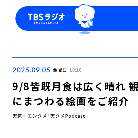
今日の番組表
トピッ
週間番組表
TBS
Podca
お知ら
2025.09.05
金曜日
18:10
9/8皆既月食は広く晴れ
にまつわる絵画をご紹介
天気×エンタメ「天タメPodcast」