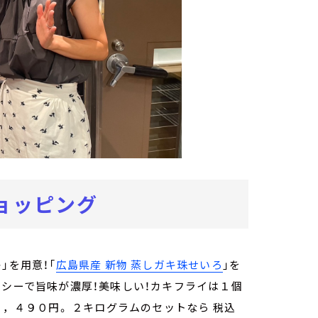
ョッピング
」を用意！「
広島県産 新物 蒸しガキ珠せいろ
」を
ーシーで旨味が濃厚！美味しい！カキフライは１個
６，４９０円。 ２キログラムのセットなら 税込