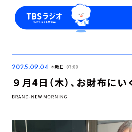
今日の番組表
トピッ
週間番組表
TBS
Podca
お知ら
2025.09.04
木曜日
07:00
９月4日（木）、お財布にいく
BRAND-NEW MORNING