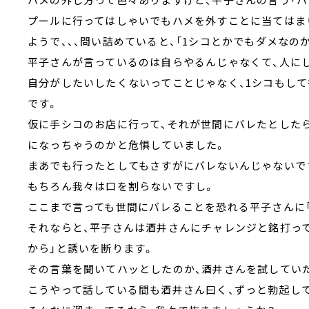
プールに行ってはしゃいでもハメを外すことに当てはま
ようで、、、問い詰めていると、「1シコとかでもダメなの
平子さんが言っているのは自らやるんじゃなくて、人に
自分がしたいしたくないってことじゃなく、1シコもし
です。
仮に手シコのお店に行って、それが世間にバレたとした
になっちゃうのかと危惧していました。
まあでも行ったとしてもさすがにバレないんじゃないで
もちろん我々は口を割らないですし。
ここまで言っても世間にバレることを恐れる平子さんに
それならと、平子さんは酒井さんにチャレンジと銘打っ
から」と誘いを断ります。
その言葉を聞いてハッとしたのか、酒井さんを試してい
こうやって話している間も酒井さん曰く、ずっと勃起し