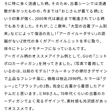
ろに特に多く流通した柄。そのため、古着シーンでは流通
数が多かったものの、今までは「おじさんが着てる柄」と
いう印象が強く、2000年代は最近まで敬遠されている柄
でもありました。それが、ここ数年、「大型の古着ブーム到
来」などによって復活の兆し！「アーガイル＝ダサい」の認
識がないZ世代の多くがアーガイルニットを手に取り、
徐々にトレンドモチーフになっているんです。
アーガイル柄のオススメアイテム例として、GUの「ニット
ポロカーディガン」を持ってきました。（写真で着用して
いるのは、以前のモデル）*クルーネックの襟付きデザイン
で上品なフレンチ風に。価格は税込2990円。カラーは「グ
レー」と「ブラック」の2色。完全に古着から着想したアイ
テムだと思います、とMBさん。70年代くらいの古着のカ
ーディガンでよく見るデザインで、素材感も光沢感があっ
てオススメです。