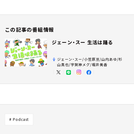
この記事の番組情報
ジェーン・スー 生活は踊る
ジェーン・スー/小笠原亘/山内あゆ/杉
山真也/宇賀神メグ/堀井美香
# Podcast