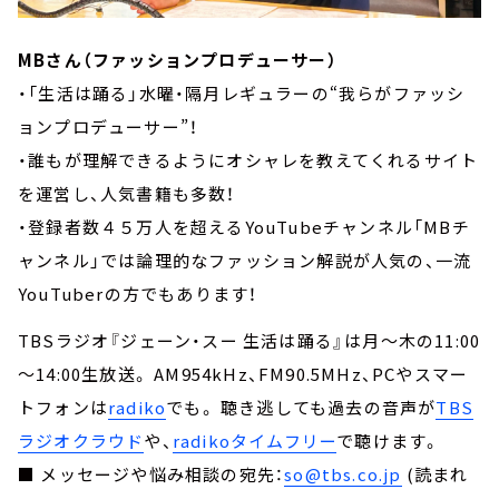
MBさん（ファッションプロデューサー）
・「生活は踊る」水曜・隔月レギュラーの“我らがファッシ
ョンプロデューサー”！
・誰もが理解できるようにオシャレを教えてくれるサイト
を運営し、人気書籍も多数！
・登録者数４５万人を超えるYouTubeチャンネル「MBチ
ャンネル」では論理的なファッション解説が人気の、一流
YouTuberの方でもあります！
TBSラジオ『ジェーン・スー 生活は踊る』は月～木の11:00
～14:00生放送。 AM954kHz、FM90.5MHz、PCやスマー
トフォンは
radiko
でも。 聴き逃しても過去の音声が
TBS
ラジオクラウド
や、
radikoタイムフリー
で聴けます。
■ メッセージや悩み相談の宛先：
so@tbs.co.jp
(読まれ