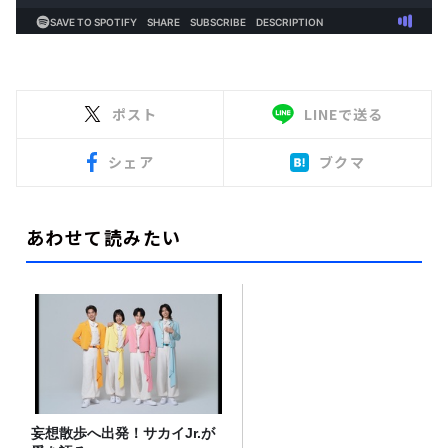
ポスト
LINEで送る
シェア
ブクマ
あわせて読みたい
妄想散歩へ出発！サカイJr.が