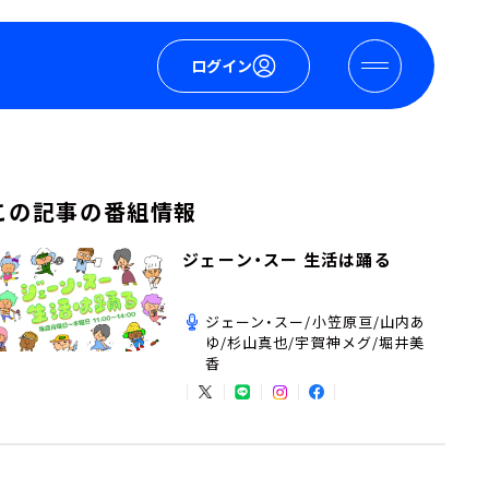
ログイン
この記事の番組情報
ジェーン・スー 生活は踊る
ジェーン・スー/小笠原亘/山内あ
ゆ/杉山真也/宇賀神メグ/堀井美
香