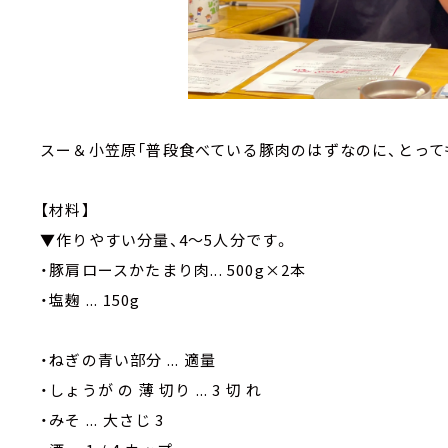
スー＆小笠原「普段食べている豚肉のはずなのに、とっても
【材料】
▼作りやすい分量、4～5人分です。
・豚肩ロースかたまり肉... 500g×2本
・塩麹 ... 150g
・ねぎの青い部分 ... 適量
・しょうが の 薄 切り ... 3 切 れ
・みそ ... 大さじ 3