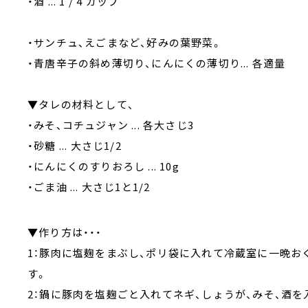
・酒 ... 1 / 4 カップ
・サンチュ、えごまなど、好みの葉野菜。
・青唐辛子の斜め薄切り、にんにくの薄切り... 各適量
▼タレの材料として、
・みそ、コチュジャン ... 各大さじ3
・砂糖 ... 大さじ1/2
・にんにくのすりおろし ... 10g
・ごま油 ... 大さじ1と1/2
▼作り方は・・・
1：豚肉に塩麹をまぶし、ポリ袋に入れて冷蔵室に一晩お
す。
2：鍋に豚肉を塩麹ごと入れてネギ、しょうが、みそ、酒