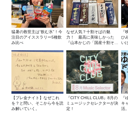
猛暑の救世主は“飲む氷”！今
なぜ人気？十割そばの魅
『
注目のアイススラリー5種飲
力！ 最高に美味しかった
ひ
み比べ
『山本かじの「国産十割そ
い
ば」』とは？【十割そば10
種食べ比べ】
【プレ金ナイト】なぜこれ
『CITY CHILL CLUB』8月の
『
を？と問い、そこから今を読
ミュージックセレクターが決
キ
み解いていく。
定！
活