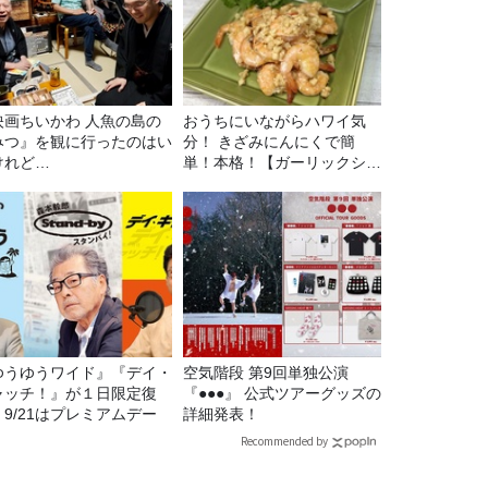
映画ちいかわ 人魚の島の
おうちにいながらハワイ気
みつ』を観に行ったのはい
分！ きざみにんにくで簡
けれど…
単！本格！【ガーリックシュ
リンプ】 桃屋のかんたんレ
シピ
ゆうゆうワイド』『デイ・
空気階段 第9回単独公演
ャッチ！』が１日限定復
『●●●』 公式ツアーグッズの
。9/21はプレミアムデー
詳細発表！
Recommended by