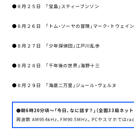
●８月２５日 「宝島」スティーブンソン
●８月２６日 「トム・ソーヤの冒険」マーク・トウェイ
●８月２７日 「少年探偵団」江戸川乱歩
●８月２８日 「千年後の世界」海野十三
●８月２９日 「海底二万里」ジュール・ヴェルヌ
●朝6時20分頃～「今日、なに話す？」（全国33局ネット
周波数 AM954kHz、FM90.5MHz。PCやスマホでは
ra