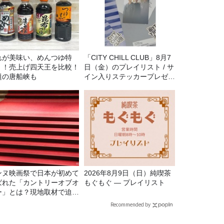
れが美味い、めんつゆ特
「CITY CHILL CLUB」8月7
！！売上げ四天王を比較！
日（金）のプレイリスト / サ
題の唐船峡も
イン入りステッカープレゼン
ト有り
ンヌ映画祭で日本が初めて
2026年8月9日（日）純喫茶
ばれた「カントリーオブオ
もぐもぐ ― プレイリスト
ー」とは？現地取材で迫る
出の意味
Recommended by