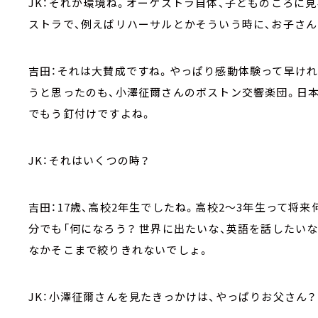
JK：それが環境ね。オーケストラ自体、子どものころに
ストラで、例えばリハーサルとかそういう時に、お子さ
吉田：それは大賛成ですね。やっぱり感動体験って早け
うと思ったのも、小澤征爾さんのボストン交響楽団。日本
でもう釘付けですよね。
JK：それはいくつの時？
吉田：17歳、高校2年生でしたね。高校2～3年生って将
分でも「何になろう？ 世界に出たいな、英語を話したい
なかそこまで絞りきれないでしょ。
JK：小澤征爾さんを見たきっかけは、やっぱりお父さん？