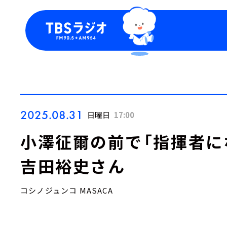
今日の番組表
トピッ
週間番組表
TBS
Podca
お知ら
2025.08.31
日曜日
17:00
小澤征爾の前で「指揮者に
吉田裕史さん
コシノジュンコ MASACA