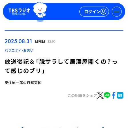
ログイン
マイページ
2025.08.31
日曜日
12:00
新規会員登録
ログイン
バラエティ・お笑い
放送後記＆「脱サラして居酒屋開くの？っ
て感じのブリ」
安住紳一郎の日曜天国
この記事をシェア
今日の番組表
週間番組表
トピックス
TBS Podcast