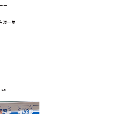
ーー
＆有澤一華
ice