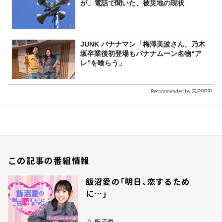
が」電話で聞いた、被災地の現状
JUNK バナナマン「梅澤美波さん、乃木
坂卒業後初登場もバナナムーン名物“ア
レ”を喰らう」
Recommended by
この記事の番組情報
飯沼愛の「明日、恋するため
に…」
飯沼愛