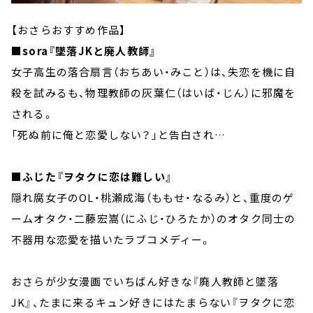
【おさらおすすめ作品】
■sora『墜落JKと廃人教師』
女子高生の落合扇言（おちあい・みこと）は、失恋を機に自
殺を試みるも、物理教師の灰葉仁（はいば・じん）に邪魔を
される。
「死ぬ前に俺と恋愛しない？」と告白され…
■ふじた『ヲタクに恋は難しい』
隠れ腐女子のOL・桃瀬成海（ももせ・なるみ）と、重度のゲ
ームオタク・二藤宏嵩（にふじ・ひろたか）のオタク同士の
不器用な恋愛を描いたラブコメディー。
おさらが少女漫画でいちばん好きな『廃人教師と墜落
JK』、たまに来るキュン好きにはたまらない『ヲタクに恋