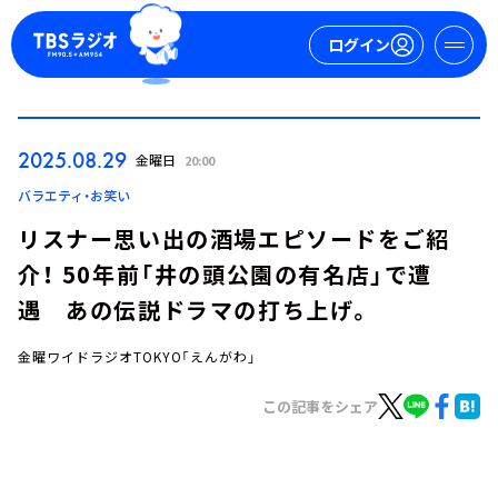
ログイン
マイページ
2025.08.29
金曜日
20:00
新規会員登録
ログイン
バラエティ・お笑い
リスナー思い出の酒場エピソードをご紹
介！ 50年前「井の頭公園の有名店」で遭
遇 あの伝説ドラマの打ち上げ。
金曜ワイドラジオTOKYO「えんがわ」
今日の番組表
この記事をシェア
週間番組表
トピックス
TBS Podcast