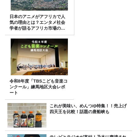
日本のアニメがアフリカで人
気の理由とは？エンタメ社会
学者が語るアフリカ市場のリ
アル
令和8年度「TBSこども音楽コ
ンクール」練馬地区大会レポ
ート
これが美味い、めんつゆ特集！！売上げ
四天王を比較！話題の唐船峡も
テレビとラジオが直結！乃木に粛清され