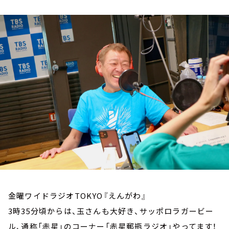
お知らせ
イベント・グッズ
YouTube
会社情報
金曜ワイドラジオTOKYO『えんがわ』
3時35分頃からは、玉さんも大好き、サッポロラガービー
ル、通称「赤星」のコーナー「赤星郵瓶ラジオ」
やってます！