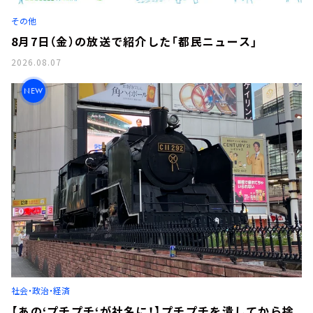
お知らせ
その他
イベント・グッズ
YouTube
8月7日（金）の放送で紹介した「都民ニュース」
会社情報
2026.08.07
NEW
社会・政治・経済
【あの‘プチプチ‘が社名に！】プチプチを潰してから捨