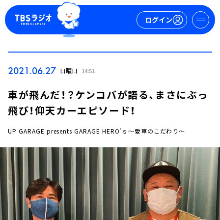
ログイン
マイページ
2021.06.27
日曜日
14:51
新規会員登録
ログイン
車が飛んだ！？ケンコバが語る、まさにぶっ
飛び！仰天カーエピソード！
UP GARAGE presents GARAGE HERO’ｓ～愛車のこだわり～
今日の番組表
週間番組表
トピックス
TBS Podcast