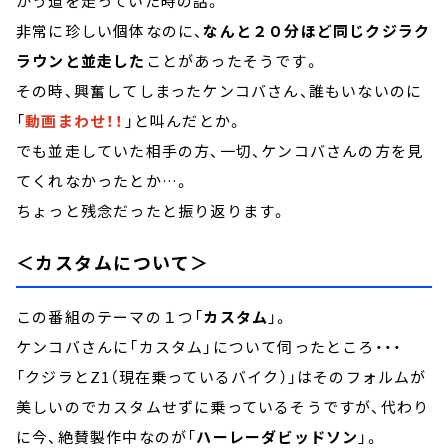
かう道を走っていた時の話。
非常に珍しい個体なのに、
なんと２０分ほど同じクジラク
ラウンと並走した
ことがあったそうです。
その時、興奮してしまったケンコバさん、誰もいないのに
「
動画まわせ！！
」と叫んだとか。
でも並走していた相手の方、一切、ケンコバさんの方を見
てくれなかったとか…。
ちょっと残念だったと振り返ります。
＜カスタムについて＞
この番組のテーマの１つ「
カスタム
」。
ケンコバさんに「カスタム」について伺ったところ・・・
「クジラとZ1（現在乗っているバイク）」はそのフォルムが
美しいのでカスタムせずに乗っているそうですが、代わり
に今、絶賛製作中なのが「
ハーレーダビッドソン
」。