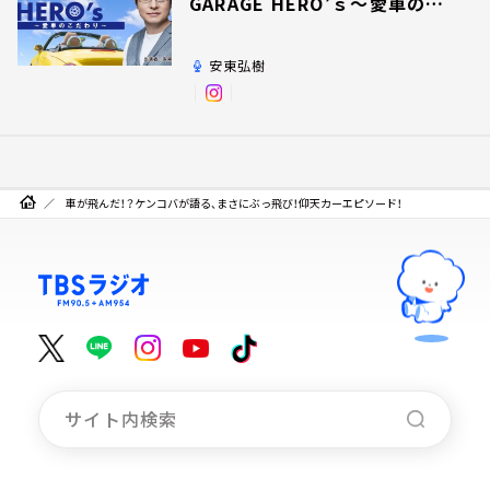
GARAGE HERO’ｓ～愛車のこ
だわり～
安東弘樹
車が飛んだ！？ケンコバが語る、まさにぶっ飛び！仰天カーエピソード！