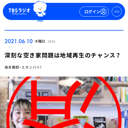
ログイン
マイページ
2021.06.10
木曜日
14:51
新規会員登録
ログイン
深刻な空き家問題は地域再生のチャンス？
森本毅郎・スタンバイ！
今日の番組表
週間番組表
トピックス
TBS Podcast