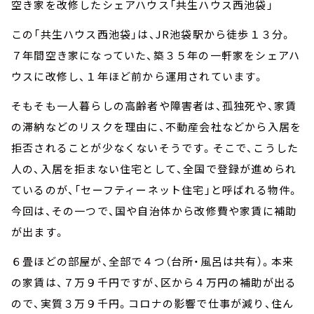
空き家を改修したシェアハウス「共生ハウス西池袋」
この「共生ハウス西池袋」は、JR池袋駅から徒歩１３分。
７年間空き家になっていた、築３５年の一軒家をシェアハ
ウスに改修し、１年ほど前から運用されています。
そもそも一人暮らしの高齢者や障害者は、孤独死や、家賃
の滞納などのリスクを理由に、不動産会社などから入居を
拒否されることが少なくないそうです。そこで、こうした
人の、入居を拒まない住宅として、全国で登録が進められ
ているのが、「セーフティーネット住宅」と呼ばれる物件。
今回は、その一つで、国や自治体から改修費や家賃に補助
が出ます。
６畳ほどの部屋が、全部で４つ（台所・風呂は共有）。本来
の家賃は、７万９千円ですが、区から４万円の補助が出る
ので、実質３万９千円。コロナの影響で仕事が減り、住ん