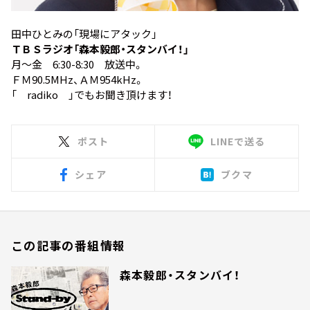
田中ひとみの「現場にアタック」
ＴＢＳラジオ「森本毅郎・スタンバイ！」
月～金 6:30-8:30 放送中。
ＦＭ90.5MHz、ＡＭ954kHz。
「
radiko
」でもお聞き頂けます！
ポスト
LINEで送る
シェア
ブクマ
この記事の番組情報
森本毅郎・スタンバイ！