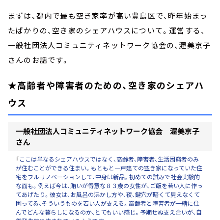
まずは、都内で最も空き家率が高い豊島区で、昨年始まっ
たばかりの、空き家のシェアハウスについて。運営する、
一般社団法人コミュニティネットワーク協会の、渥美京子
さんのお話です。
★高齢者や障害者のための、空き家のシェアハ
ウス
一般社団法人コミュニティネットワーク協会 渥美京子
さん
「
ここは単なるシェアハウスではなく、高齢者、障害者、生活困窮者のみ
が住むことができる住まい。もともと一戸建ての空き家になっていた住
宅をフルリノベーションして、中身は新品。初めての試みで社会実験的
な面も。例えば今は、賄いが得意な８３歳の女性が、ご飯を若い人に作っ
てあげたり。彼女は、お風呂の沸かし方や、夜、鍵穴が暗くて見えなくて
困ってる、そういうものを若い人が支える。高齢者と障害者が一緒に住
んでどんな暮らしになるのか、とてもいい感じ。予期せぬ支え合いが、自