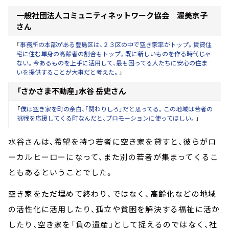
一般社団法人コミュニティネットワーク協会 渥美京子
さん
「
事務所の本部がある豊島区は、２３区の中で空き家率がトップ。賃貸住
宅に住む単身の高齢者の割合もトップ。既に新しいものを作る時代じゃ
ない。今あるものを上手に活用して、最も困ってる人たちに安心の住ま
いを提供することが大事だと考えた。
」
「さかさま不動産」水谷 岳史さん
「
僕は空き家を町の余白、「関わりしろ」だと思ってる。この地域は若者の
挑戦を応援してくる町なんだと、プロモーションに使ってほしい。
」
水谷さんは、希望を持つ若者に空き家を貸すと、彼らがロ
ーカルヒーローになって、また別の若者が集まってくるこ
ともあるということでした。
空き家をただ埋めて終わり、ではなく、高齢化などの地域
の活性化に活用したり、孤立や貧困を解決する福祉に活か
したり、空き家を「負の遺産」として捉えるのではなく、社