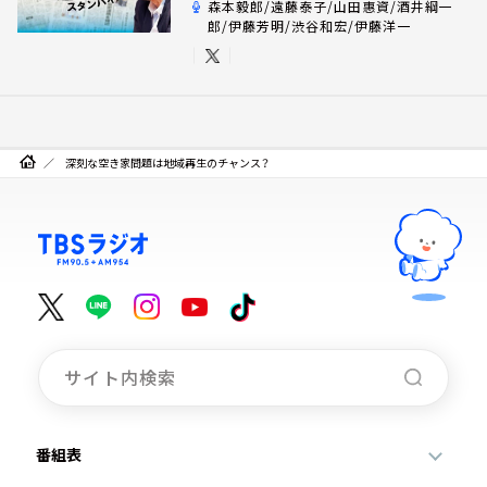
森本毅郎/遠藤泰子/山田惠資/酒井綱一
郎/伊藤芳明/渋谷和宏/伊藤洋一
深刻な空き家問題は地域再生のチャンス？
番組表