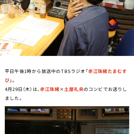
お知らせ
イベント・グッズ
YouTube
会社情報
平日午後1時から放送中のTBSラジオ「
赤江珠緒たまむす
び
」。
4月29日（木）は、
赤江珠緒
×
土屋礼央
のコンビでお送りし
ました。