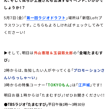
ん、そして我らが土屋さんも出演するイベント、いかがで
しょうか！？
5月7日（金）「
第一回ラジオドラフト
」場所は「新宿Loftプ
ラスワン」です。こちらもよろしければチェックしてみて
くださーい！
▶そして、明日は
外山惠理＆玉袋筋太郎
の「
金曜たまむす
び
」
2時からは、告知したい人がやってくる「
プロモーションさ
んいらっしゃ～い
」
3時からの特集コーナー「
TOKYOもん
」は「
江戸城
」です！
明日お昼１時からは「たまむすび」！ぜひお聞きください！！
●TBSラジオ「たまむすび」
平日午後1時～3時30分