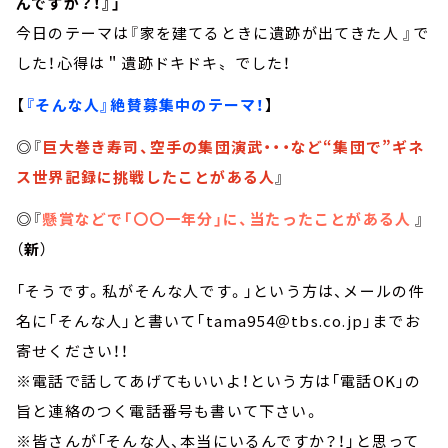
んですか？！』」
今日のテーマは『家を建てるときに遺跡が出てきた人 』で
した！心得は＂遺跡ドキドキ〟でした！
【
『そんな人』絶賛募集中のテーマ！
】
◎『
巨大巻き寿司、空手の集団演武・・・など“集団で”ギネ
ス世界記録に挑戦したことがある人
』
◎『
懸賞などで「〇〇一年分」に、当たったことがある人
』
（
新
）
「そうです。私がそんな人です。」という方は、メールの件
名に「そんな人」と書いて「tama954＠tbs.co.jp」までお
寄せください！！
※電話で話してあげてもいいよ！という方は「電話OK」の
旨と連絡のつく電話番号も書いて下さい。
※皆さんが「そんな人、本当にいるんですか？！」と思って