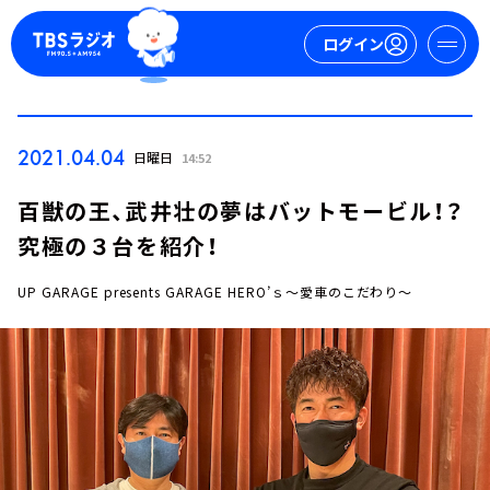
ログイン
マイページ
2021.04.04
日曜日
14:52
新規会員登録
ログイン
百獣の王、武井壮の夢はバットモービル！？
究極の３台を紹介！
UP GARAGE presents GARAGE HERO’ｓ～愛車のこだわり～
今日の番組表
週間番組表
トピックス
TBS Podcast