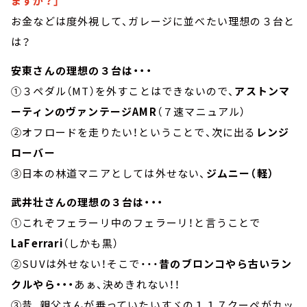
ますか？」
お金などは度外視して、ガレージに並べたい理想の３台と
は？
安東さんの理想の３台は・・・
①３ペダル（MT）を外すことはできないので、
アストンマ
ーティンのヴァンテージAMR
（７速マニュアル）
②オフロードを走りたい！ということで、次に出る
レンジ
ローバー
③日本の林道マニアとしては外せない、
ジムニー（軽）
武井壮さんの理想の３台は・・・
①これぞフェラーリ中のフェラーリ！と言うことで
LaFerrari
（しかも黒）
②SUVは外せない！そこで・・・
昔のブロンコやら古いラン
クルやら・・・
あぁ、決めきれない！！
③昔、親父さんが乗っていたいすゞの１１７クーペがカッ