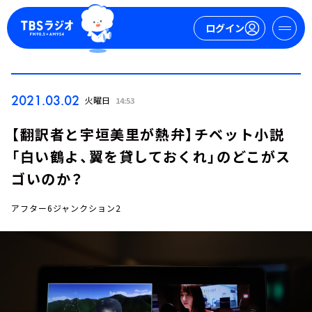
ログイン
マイページ
2021.03.02
火曜日
14:53
新規会員登録
ログイン
【翻訳者と宇垣美里が熱弁】チベット小説
「白い鶴よ、翼を貸しておくれ」のどこがス
ゴいのか？
アフター6ジャンクション2
今日の番組表
週間番組表
トピックス
TBS Podcast