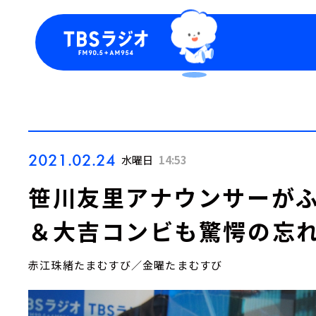
今日の番組表
トピッ
週間番組表
TBS
Podca
お知ら
2021.02.24
水曜日
14:53
笹川友里アナウンサーがふ
＆大吉コンビも驚愕の忘れ
赤江珠緒たまむすび／金曜たまむすび