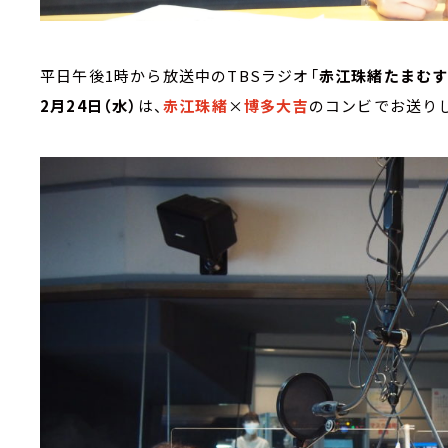
平日午後1時から放送中のTBSラジオ「
赤江珠緒たまむ
2月24日（水）
は、
赤江珠緒
×
博多大吉
のコンビでお送り