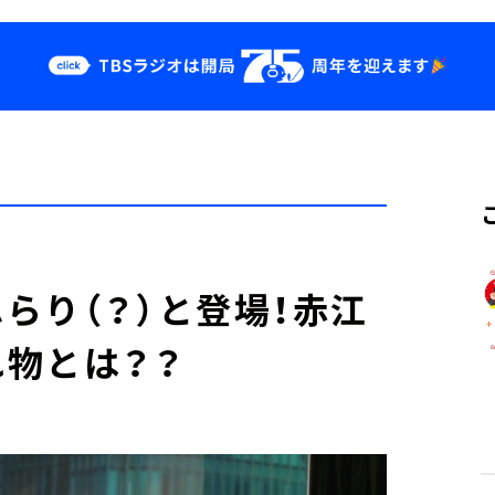
クス
イベント・グッ
ズ
st
YouTube
せ
会社情報
らり（？）と登場！赤江
物とは？？