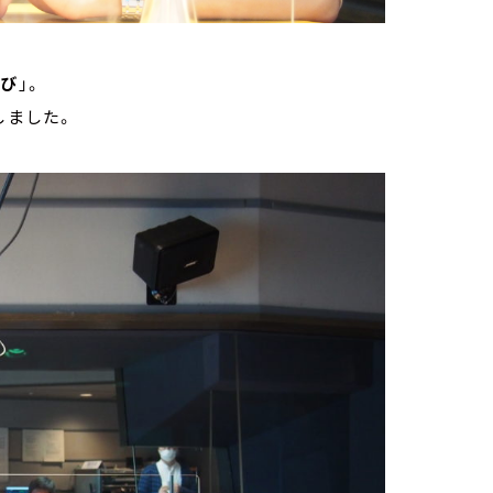
すび
」。
しました。