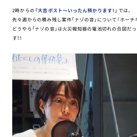
2時からの
『
大吉ポスト～いったん預かります！
』
では、
先々週からの積み残し案件「ナゾの音」について『ホーチ
どうやら「ナゾの音」は火災報知器の電池切れの合図だ
す！！