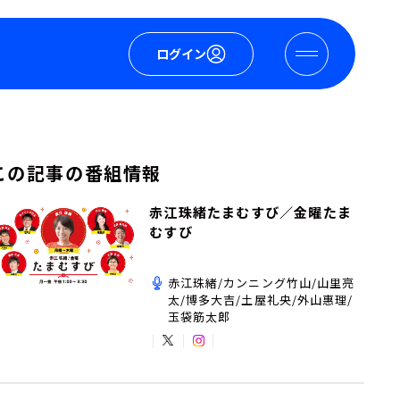
ログイン
この記事の番組情報
赤江珠緒たまむすび／金曜たま
むすび
赤江珠緒/カンニング竹山/山里亮
太/博多大吉/土屋礼央/外山惠理/
玉袋筋太郎