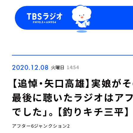
今日の番組表
トピッ
週間番組表
TBS
Podca
お知ら
2020.12.08
火曜日
14:54
【追悼・矢口高雄】実娘が
最後に聴いたラジオはア
でした」。【釣りキチ三平】
アフター6ジャンクション2