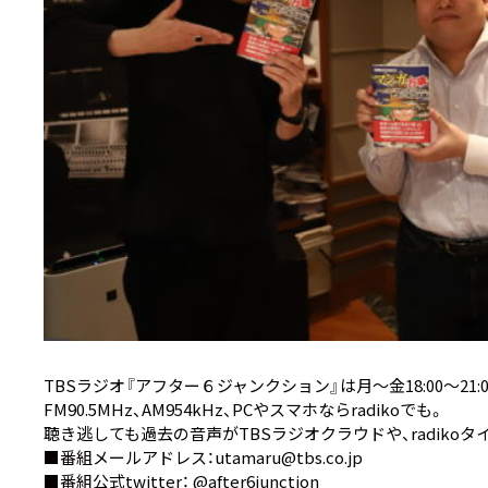
TBSラジオ『アフター６ジャンクション』は月～金18:00～21:
FM90.5MHz、AM954kHz、PCやスマホなら
radiko
でも。
聴き逃しても過去の音声が
TBSラジオクラウド
や、
radiko
■番組メールアドレス：utamaru@tbs.co.jp
■番組公式twitter：
@after6junction