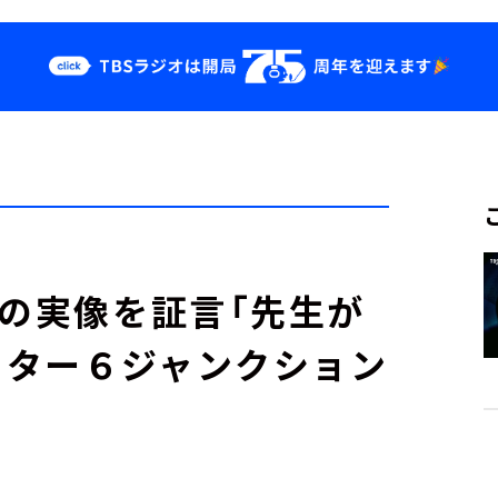
クス
イベント・グッ
ズ
st
YouTube
せ
会社情報
その実像を証言「先生が
フター６ジャンクション