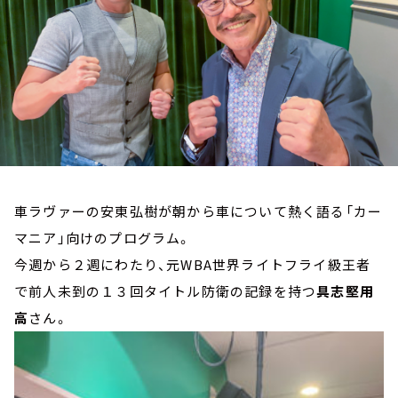
お知らせ
イベント・グッズ
YouTube
会社情報
車ラヴァーの安東弘樹が朝から車について熱く語る「カー
マニア」向けのプログラム。
今週から２週にわたり、元WBA世界ライトフライ級王者
で前人未到の１３回タイトル防衛の記録を持つ
具志堅用
高
さん。