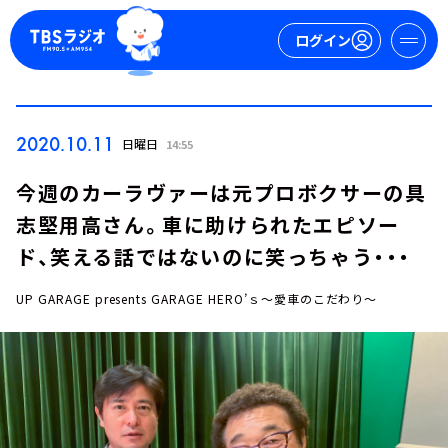
ログイン
マイページ
2020.10.11
日曜日
14:55
新規会員登録
ログイン
今週のカーラヴァーは元プロボクサーの具
志堅用高さん。車に助けられたエピソー
ド、笑える話ではないのに笑っちゃう・・・
UP GARAGE presents GARAGE HERO’ｓ～愛車のこだわり～
今日の番組表
週間番組表
トピックス
TBS Podcast