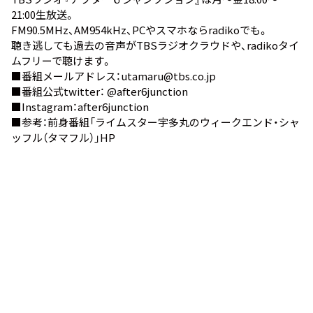
21:00生放送。
FM90.5MHz、AM954kHz、PCやスマホなら
radiko
でも。
聴き逃しても過去の音声が
TBSラジオクラウド
や、
radikoタイ
ムフリー
で聴けます。
■番組メールアドレス：utamaru@tbs.co.jp
■番組公式twitter：
@after6junction
■Instagram：
after6junction
■参考：前身番組
「ライムスター宇多丸のウィークエンド・シャ
ッフル（タマフル）」HP