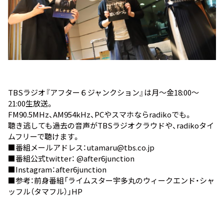
TBSラジオ『アフター６ジャンクション』は月～金18:00～
21:00生放送。
FM90.5MHz、AM954kHz、PCやスマホなら
radiko
でも。
聴き逃しても過去の音声が
TBSラジオクラウド
や、
radikoタイ
ムフリー
で聴けます。
■番組メールアドレス：utamaru@tbs.co.jp
■番組公式twitter：
@after6junction
■Instagram：
after6junction
■参考：前身番組
「ライムスター宇多丸のウィークエンド・シャ
ッフル（タマフル）」HP