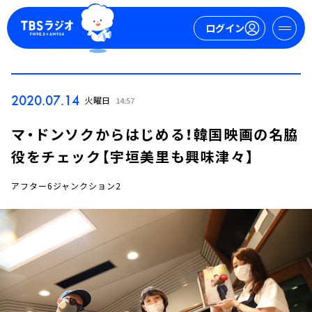
ログイン
マイページ
2020.07.14
火曜日
14:57
新規会員登録
ログイン
マ・ドンソクからはじめる！韓国映画の名脇
役をチェック【宇垣美里も興味津々】
アフター6ジャンクション2
今日の番組表
週間番組表
トピックス
TBS Podcast