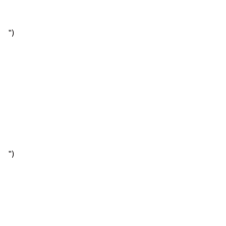
")
")