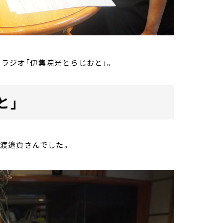
Sラジオ「伊集院光とらじおと」。
と」
んと渡邉貢さんでした。