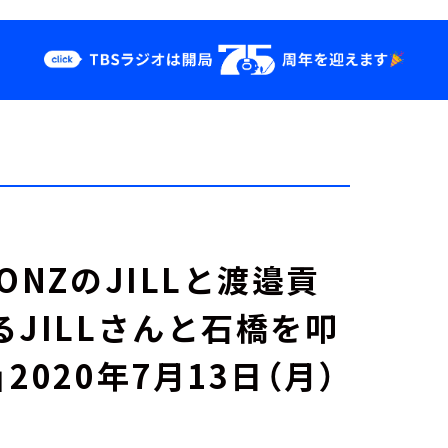
クス
イベント・グッ
ズ
st
YouTube
せ
会社情報
ONZのJILLと渡邉貢
JILLさんと石橋を叩
020年7月13日（月）