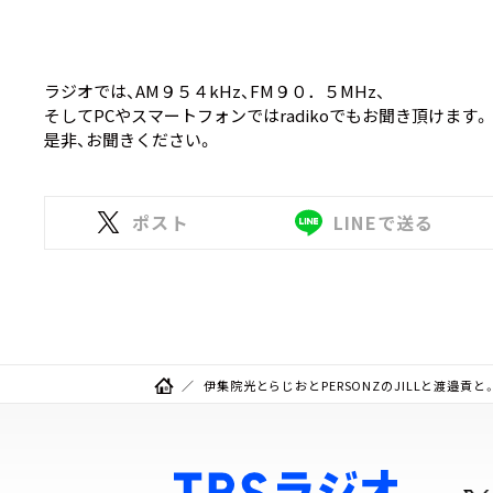
ラジオでは、AM９５４kHz、FM９０．５MHz、
そしてPCやスマートフォンではradikoでもお聞き頂けます。
是非、お聞きください。
ポスト
LINEで送る
伊集院光とらじおとPERSONZのJILLと渡邉貢と