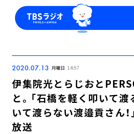
今日の番組表
トピッ
週間番組表
TBS
Podca
お知ら
2020.07.13
月曜日
14:57
伊集院光とらじおとPERS
と。「石橋を軽く叩いて渡る
いて渡らない渡邉貢さん！」2
放送