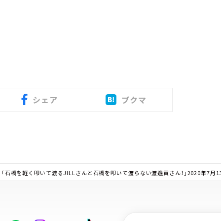
シェア
ブクマ
。「石橋を軽く叩いて渡るJILLさんと石橋を叩いて渡らない渡邉貢さん！」2020年7月1