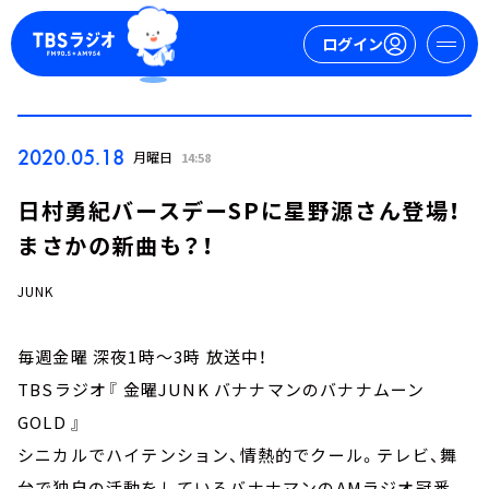
ログイン
マイページ
2020.05.18
月曜日
14:58
新規会員登録
ログイン
日村勇紀バースデーSPに星野源さん登場！
まさかの新曲も？！
JUNK
毎週金曜 深夜1時～3時 放送中！
TBSラジオ『 金曜JUNK バナナマンのバナナムーン
今日の番組表
週間番組表
GOLD 』
トピックス
シニカルでハイテンション、情熱的でクール。テレビ、舞
TBS Podcast
台で独自の活動をしているバナナマンのAMラジオ冠番