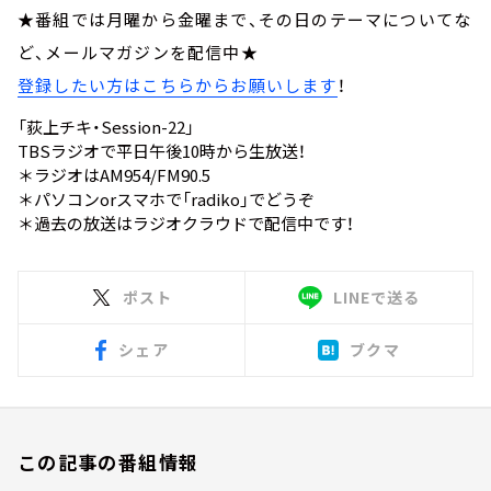
★番組では月曜から金曜まで、その日のテーマについてな
ど、メールマガジンを配信中★
登録したい方はこちらからお願いします
！
「荻上チキ・Session-22」
TBSラジオで平日午後10時から生放送！
＊ラジオはAM954/FM90.5
＊パソコンorスマホで「
radiko
」でどうぞ
＊過去の放送は
ラジオクラウド
で配信中です！
ポスト
LINEで送る
シェア
ブクマ
この記事の番組情報