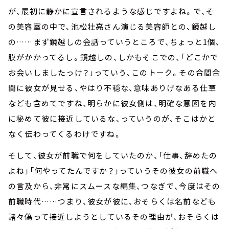
が、最初に静かに宣言されるような感じですよね。で、そ
の美容室の中で、池松壮亮さん演じる美容師との、鏡越し
の……まず鏡越しの会話っていうところで、ちょっと1個、
膜がかかってるし。鏡越しの、しかもそこでの、「どこかで
お会いしましたっけ？」っていう、このトーク。その合間合
間に彼女が見せる、やはり不穏な、意味ありげなある仕草
なども含めてですね、明らかに彼女側は、明確な意図を内
に秘めて彼に接近しているな、っていうのが、そこはかと
なく伝わってくるわけですね。
そして、彼女が前職で何をしていたのか、「仕事、辞めたの
よね」「何やってたんですか？」っていうその彼女の前職へ
の言及から、非常にスムースな編集、つなぎで、今度はその
前職時代……つまり、彼女が彼に、おそらくは名前なども
諸々偽って接近しようとしているその理由が、おそらくは