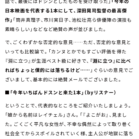
話で、最後にはドシンとしたものを受け取った」
「今年の
日本映画を代表する1本にして、深田晃司監督の最高傑
作」
「筒井真理子、市川実日子、池松壮亮ら俳優陣の演技も
素晴らしい」などなど絶賛の声が並びました。
で、ごくわずかな否定的な意見……ただ、否定的な意見と
いっても比較論で。「カンヌとかでもすごい評価を得た
『淵に立つ』が生涯ベスト級に好きで、
『淵に立つ』に比べ
ればちょっと僕的には落ちるけど……
」ぐらいの意見でご
ざいまして、基本的には絶賛メールでございました。
■「今年いちばんドスンと来た1本」（byリスナー）
ということで、代表的なところをご紹介いたしましょう。
「娘から名前はレイチェル」さん。「『よこがお』、見まし
た。ごくごく平凡な女性が、不幸な偶然によって取り巻く
社会全てからスポイルされていく様、主人公が地獄に落ち