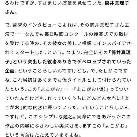
るわけですが、すさまじい演技を見せていた、
筒井真理子
さん。
で、監督のインタビューによれば、その筒井真理子さん主
演で……なんでも毎日映画コンクールの授賞式での取材
を受けてる時の、その彼女の美しい横顔にインスパイアさ
れてスタートした、という。つまり、完全にその
「筒井真理
子」という突出した役者ありきでデベロップされていった
企画
、ということらしいんですけども。で、たしかにです
ね、これ当初はあくまでも仮タイトルとして付けられてい
たという、この『よこがお』……『よこがお（仮）』ってつい
ていたんだけども、作っていくうちにどんどん本当に『よ
こがお』的な内容に寄っていった、っていうことらしいん
ですけど。このシンプルな題名。実際にできあがったこの
作品の内容にふさわしい奥深さを、まずこの『よこがお』
という言葉はたたえていますよね。