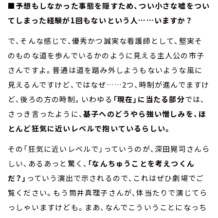
■予想もしなかった事態を隠すため、つい小さな嘘をつい
てしまった経験が1回もないという人……いますか？
で、そんな感じで、優秀かつ誠実な看護師として、堅実そ
のものな道を歩んでいるかのように見える主人公の市子
さんですよ。普通は道を踏み外しようもないような風に
見えるんですけど、ではなぜ……2つ、時制が進んでますけ
ど、後ろの方の時制。いわゆる
「現在」に当たる部分
では、
さっき言ったように、
基子へのどうやら強い憎しみを、ほ
とんど狂気に近いレベルで抱いているらしい。
その「狂気に近いレベルで」っていうのが、深田晃司さんら
しい、あるあっと驚く、
「なんちゅうことを考えつくん
だ？」
っていう演出で示されるので、これはぜひ劇場でご
覧ください。もう筒井真理子さんが、体当たりで演じてら
っしゃいますけども。まあ、なんでこういうことになっち