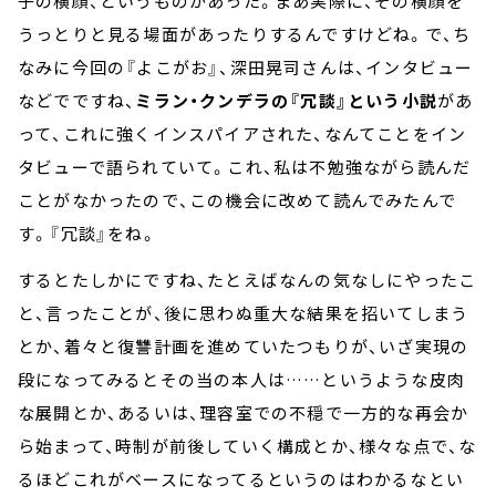
子の横顔、というものがあった。まあ実際に、その横顔を
うっとりと見る場面があったりするんですけどね。で、ち
なみに今回の『よこがお』、深田晃司さんは、インタビュー
などでですね、
ミラン・クンデラの『冗談』という小説
があ
って、これに強くインスパイアされた、なんてことをイン
タビューで語られていて。これ、私は不勉強ながら読んだ
ことがなかったので、この機会に改めて読んでみたんで
す。『冗談』をね。
するとたしかにですね、たとえばなんの気なしにやったこ
と、言ったことが、後に思わぬ重大な結果を招いてしまう
とか、着々と復讐計画を進めていたつもりが、いざ実現の
段になってみるとその当の本人は……というような皮肉
な展開とか、あるいは、理容室での不穏で一方的な再会か
ら始まって、時制が前後していく構成とか、様々な点で、な
るほどこれがベースになってるというのはわかるなとい