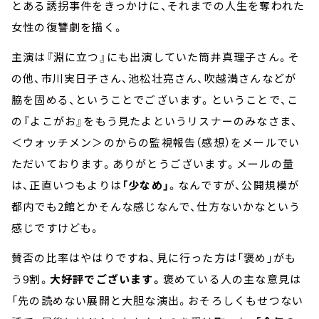
とある誘拐事件をきっかけに、それまでの人生を奪われた
女性の復讐劇を描く。
主演は『淵に立つ』にも出演していた筒井真理子さん。そ
の他、市川実日子さん、池松壮亮さん、吹越満さんなどが
脇を固める、ということでございます。ということで、こ
の『よこがお』をもう見たよというリスナーのみなさま、
＜ウォッチメン＞のからの監視報告（感想）をメールでい
ただいております。ありがとうございます。メールの量
は、正直いつもよりは
「少なめ」
。なんですが、公開規模が
都内でも2館とかそんな感じなんで、仕方ないかなという
感じですけども。
賛否の比率はやはりですね、見に行った方は「褒め」がも
う9割。
大好評でございます。
褒めている人の主な意見は
「先の読めない展開と大胆な演出。おそろしくもせつない