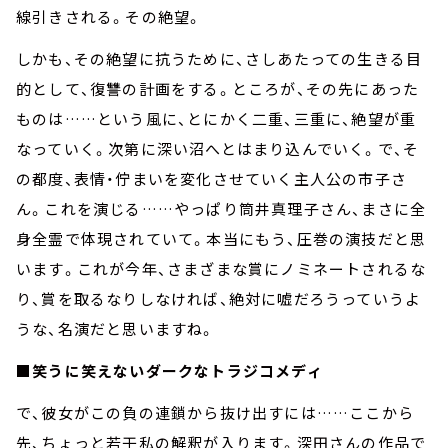
線引きされる。その絶望。
しかも、その絶望に抗うために、さしあたっての生きる目
的として、復讐の計画をする。ところが、その先にあった
ものは……という風に、とにかく二重、三重に、絶望が重
なっていく。次第に深い沼へとはまり込んでいく。で、そ
の都度、表情・佇まいを変化させていく主人公の市子さ
ん。これを演じる……やっぱり筒井真理子さん、まさに全
身全霊で体現されていて。本当にもう、圧巻の演技だと思
います。これが今年、さまざまな賞にノミネートされるな
り、賞を取るなりしなければ、絶対に嘘だろうっていうよ
うな、名演だと思いますね。
■
笑うに笑えないダークなトラジコメディ
で、彼女がこの負の連鎖から抜け出すには……ここから
先、ちょっと若干私の解釈が入ります。深田さんの作品で