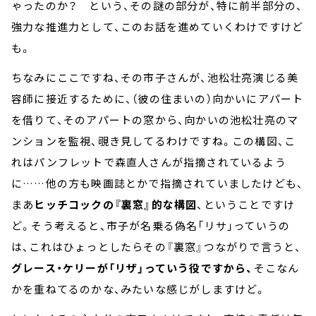
ゃったのか？ という、その謎の部分が、特に前半部分の、
強力な推進力として、このお話を進めていくわけですけど
も。
ちなみにここですね、その市子さんが、池松壮亮演じる美
容師に接近するために、（彼の住まいの）向かいにアパート
を借りて、そのアパートの窓から、向かいの池松壮亮のマ
ンションを監視、覗き見してるわけですね。この構図、こ
れはパンフレットで森直人さんが指摘されているよう
に……他の方も映画誌とかで指摘されていましたけども、
まあ
ヒッチコックの『裏窓』的な構図
、ということですけ
ど。そう考えると、市子が名乗る偽名「リサ」っていうの
は、これはひょっとしたらその『裏窓』つながりで言うと、
グレース・ケリーが「リザ」っていう役ですから、
そこなん
かを重ねてるのかな、みたいな感じがしますけど。