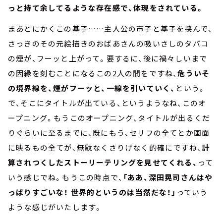
っと持て余してるような存在感で、体現をされている。
まあとにかくこの基子……主人公の市子と基子を挟んで、
さっきのその元絵描きのおばあさんの吸いさしのタバコ
の煙が、フーッと上がって。要するに、後に禍々しいまで
の因縁を刻むことになるこの2人の間をですね、
危ういそ
の境界線を、煙がフーッと、一線を引いていく、
という。
で、そこにタイトルが出ている、というようなね、このオ
ープニング。もうこのオープニング、タイトルが出るくだ
りぐらいに至るまでに、既にもう、セリフの全てとか画面
に映るもの全てが、無駄なくさりげなく的確にですね、
計
算されつくしたストーリーテリングを見せてくれる、
って
いう感じでね。もうこの時点で、
「ああ、深田晃司さんはや
っぱりすごいな！ 世界的というのは当然だな！」
っていう
ような感じがいたします。