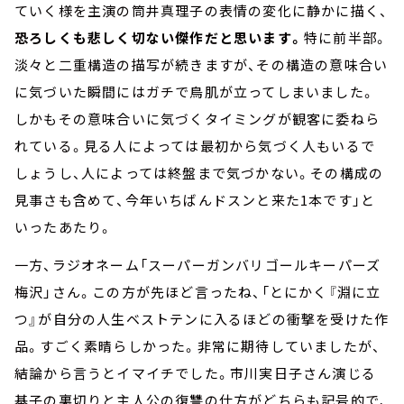
ていく様を主演の筒井真理子の表情の変化に静かに描く、
恐ろしくも悲しく切ない傑作だと思います。
特に前半部。
淡々と二重構造の描写が続きますが、その構造の意味合い
に気づいた瞬間にはガチで鳥肌が立ってしまいました。
しかもその意味合いに気づくタイミングが観客に委ねら
れている。見る人によっては最初から気づく人もいるで
しょうし、人によっては終盤まで気づかない。その構成の
見事さも含めて、今年いちばんドスンと来た1本です」と
いったあたり。
一方、ラジオネーム「スーパーガンバリゴールキーパーズ
梅沢」さん。この方が先ほど言ったね、「とにかく『淵に立
つ』が自分の人生ベストテンに入るほどの衝撃を受けた作
品。すごく素晴らしかった。非常に期待していましたが、
結論から言うとイマイチでした。市川実日子さん演じる
基子の裏切りと主人公の復讐の仕方がどちらも記号的で、