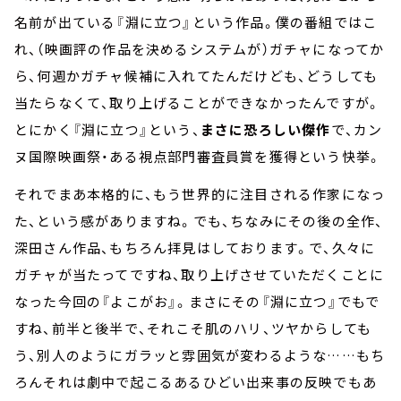
名前が出ている『淵に立つ』という作品。僕の番組ではこ
れ、（映画評の作品を決めるシステムが）ガチャになってか
ら、何週かガチャ候補に入れてたんだけども、どうしても
当たらなくて、取り上げることができなかったんですが。
とにかく『淵に立つ』という、
まさに恐ろしい傑作
で、カン
ヌ国際映画祭・ある視点部門審査員賞を獲得という快挙。
それでまあ本格的に、もう世界的に注目される作家になっ
た、という感がありますね。でも、ちなみにその後の全作、
深田さん作品、もちろん拝見はしております。で、久々に
ガチャが当たってですね、取り上げさせていただくことに
なった今回の『よこがお』。まさにその『淵に立つ』でもで
すね、前半と後半で、それこそ肌のハリ、ツヤからしても
う、別人のようにガラッと雰囲気が変わるような……もち
ろんそれは劇中で起こるあるひどい出来事の反映でもあ