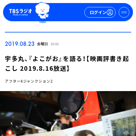
ログイン
マイページ
2019.08.23
金曜日
15:01
新規会員登録
ログイン
宇多丸、『よこがお』を語る！【映画評書き起
こし 2019.8.16放送】
アフター6ジャンクション2
今日の番組表
週間番組表
トピックス
TBS Podcast