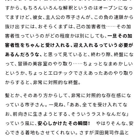
すから、もちろんいろんな解釈というのはオープンになっ
てますけど、彼女、主人公の市子さんが、この負の連鎖から
抜け出すには、おそらくまずは、己の加害者性……その加
害者性っていうのがどの程度かは別にしても、
一旦その加
害者性をちゃんと受け入れる、迎え入れるっていう必要が
あるんだろうな、
と思って見ていると、終わり際、終盤にな
って、冒頭の美容室のやり取り……ちょっとなまめかしい
というか、ちょっとエロチックでさえあったあのやり取り
からすると、非常に対照的な終盤。
髪とか、そのあり方からして、非常に対照的な存在感にな
っている市子さん。一見ね、「ああ、全てを受け入れてな
お、前向きに生きようとする、そういうラストなんだな」
っていう風に、
安心しかけたその瞬間！
やはりそんな、安
心できる着地もさせてくれない。さすが深田晃司作品と