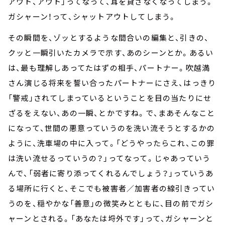
アウト、アウト」ってなって、耳を貸さなくなってしまう。
ガシャーン！って、シャットアウトしてしまう。
その瞬間を、ゾッとするような間合いの編集と、引きの、
クッと一瞬引いたカメラで示す、あのシーンとか。あるい
は、最も理解しあってたはずの相手、パートナー。吹越満
さん演じる将来を誓い合ったパートナーにさえ、はっきり
「警戒」されてしまっているということを目の当たりにせ
ざるをえない、あの一瞬、とかですね。で、まあそんなこと
になって、世間の悪意っていうのを洗い流そうとするかの
ように、洗車場の中に入って。「どうやったらこれ、この罪
は洗い流せるっていうの？」ってなって。じゃあっていう
んで、「弱者に寄り添ってくれるんでしょう？」っていうあ
る場所に行くと、そこでも被害者／加害者の線引きってい
うのを、穏やかな「善意」の微笑みとともに、目の前でガシ
ャーンとされる。「あなたは埒外です」って、ガシャーンと