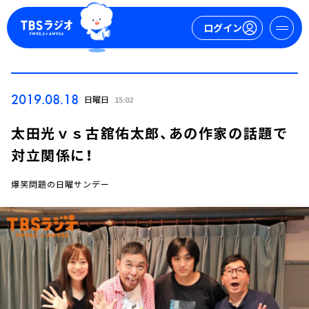
ログイン
マイページ
2019.08.18
日曜日
15:02
新規会員登録
ログイン
太田光ｖｓ古舘佑太郎、あの作家の話題で
対立関係に！
爆笑問題の日曜サンデー
今日の番組表
週間番組表
トピックス
TBS Podcast